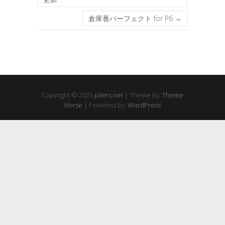
倉庫番パーフェクト for P6
→
Copyright © 2026
p6ers.net
| Theme by:
Theme
Horse
| Powered by:
WordPress