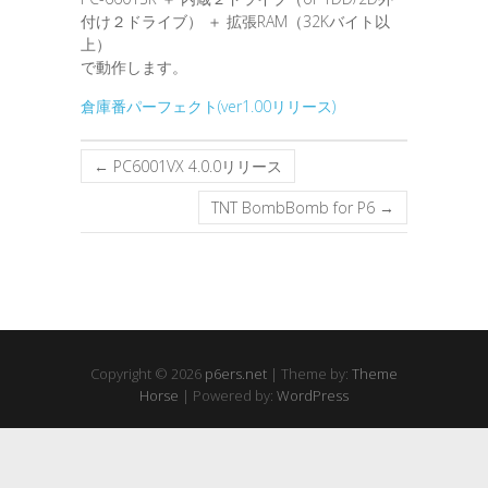
付け２ドライブ） ＋ 拡張RAM（32Kバイト以
上）
で動作します。
倉庫番パーフェクト(ver1.00リリース)
←
PC6001VX 4.0.0リリース
TNT BombBomb for P6
→
Copyright © 2026
p6ers.net
| Theme by:
Theme
Horse
| Powered by:
WordPress