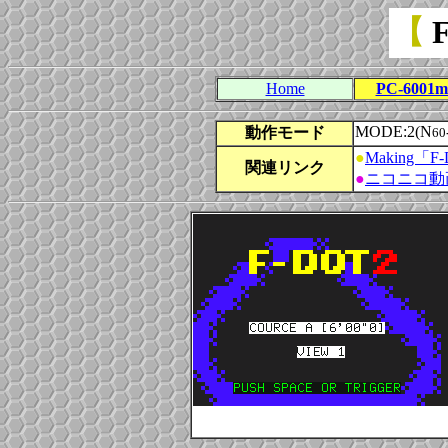
【
Home
PC-6001m
MODE:2(N
動作モード
60
●
Making「F
関連リンク
●
ニコニコ動