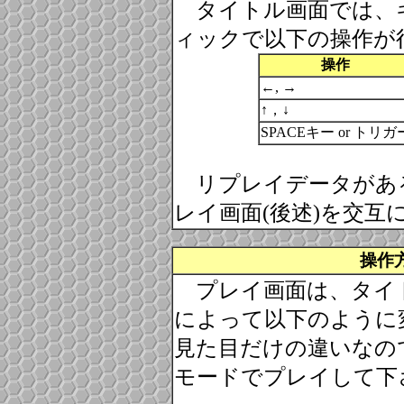
タイトル画面では、
ィックで以下の操作が
操作
←, →
↑，↓
SPACEキー or トリガ
リプレイデータがあ
レイ画面(後述)を交互
操作
プレイ画面は、タイ
によって以下のように
見た目だけの違いなの
モードでプレイして下