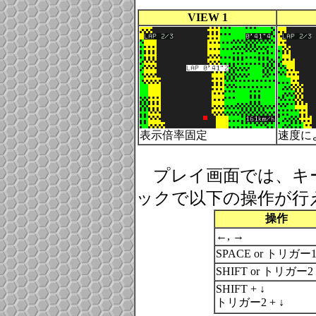
VIEW 1
表示倍率固定
速度に
プレイ画面では、キ
ックで以下の操作が行
操作
←, →
SPACE or トリガー1 
SHIFT or トリガー2 o
SHIFT + ↓
トリガー2 + ↓