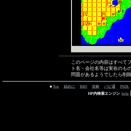
このページの内容はすべてフ
ト名・会社名等は実在のもの
問題があるようでしたら削
■
Top
始めに
BBS
攻略
パピ通
P6DL
HP内検索エンジン
help