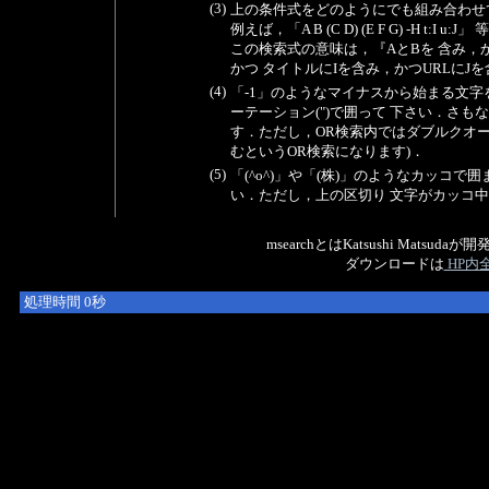
(3)
上の条件式をどのようにでも組み合わせ
例えば，「A B (C D) (E F G) -H t:
この検索式の意味は，『AとBを 含み，
かつ タイトルにIを含み，かつURLにJ
(4)
「-1」のようなマイナスから始まる文字を
ーテーション(")で囲って 下さい．さも
す．ただし，OR検索内ではダブルクオーテー
むというOR検索になります)．
(5)
「(^o^)」や「(株)」のようなカッコ
い．ただし，上の区切り 文字がカッコ
msearchとはKatsushi Ma
ダウンロードは
HP内全
処理時間 0秒