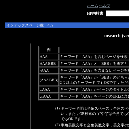
ホーム
ヘルプ
HP内検索
インデックスページ数 439
msearch (
例
AAA
キーワード「AAA」を含むページを検索
AAA BBB
キーワード「AAA」と「BBB」を両方と
-AAA
キーワード「AAA」を含まないページを
キーワード「AAA」か「BBB」のどちらか
(AAA BBB)
2つ以上のキーワード でもOKです．た
t:AAA
キーワード「AAA」がページのタイトルに
u:AAA
キーワード「AAA」をページのURLに含む
(1)
キーワード間は半角スペース，全角スペ
い．また，OR検索の "("や")"は全角
でもOKです．
(2)
半角英数文字と全角英数文字，英文字の