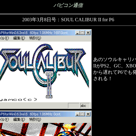
パピコン通信
2003年3月8日号：SOUL CALIBUR II for P6
あのソウルキャリ
IIがPS2、GC、XB
から遅れてP6でも
される！