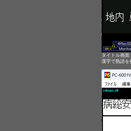
タイトル画面
漢字で熟語を