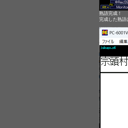
熟語完成！
完成した熟語