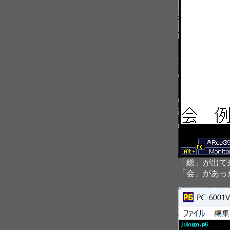
「総」が出て
「会」があっ