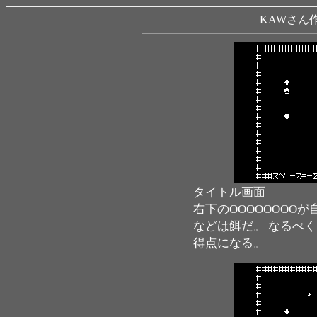
KAWさん
タイトル画面
右下のOOOOOOOO
などは餌だ。 なるべ
得点になる。