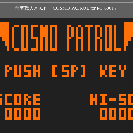
芸夢職人さん作「COSMO PATROL for PC-6001」