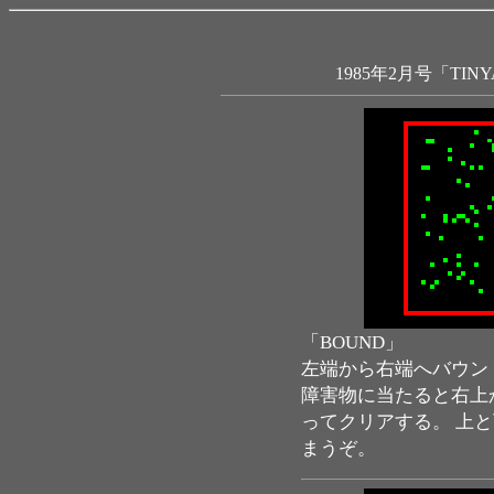
1985年2月号「T
「BOUND」
左端から右端へバウン
障害物に当たると右上
ってクリアする。 上
まうぞ。