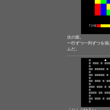
次の面。
一行ずつ一列ずつを揃
ムだ。