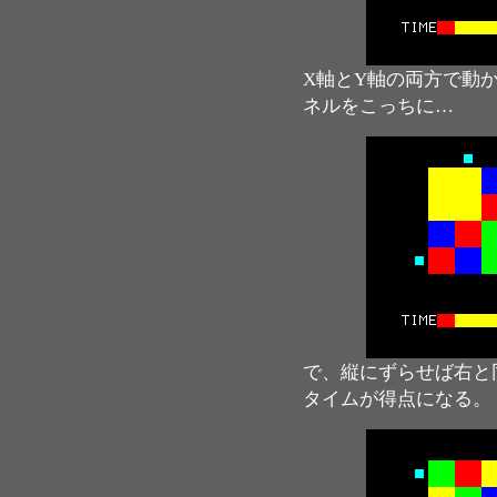
X軸とY軸の両方で動
ネルをこっちに…
で、縦にずらせば右と
タイムが得点になる。