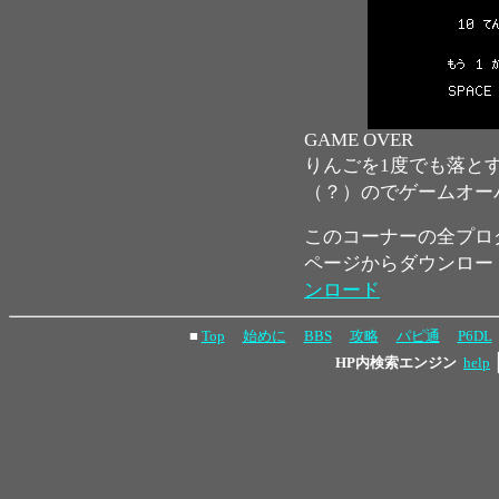
GAME OVER
りんごを1度でも落と
（？）のでゲームオー
このコーナーの全プロ
ページからダウンロー
ンロード
■
Top
始めに
BBS
攻略
パピ通
P6DL
HP内検索エンジン
help