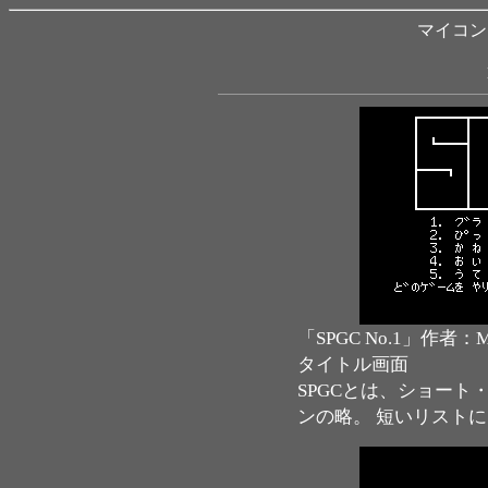
マイコン B
「SPGC No.1」作者：M
タイトル画面
SPGCとは、ショー
ンの略。 短いリスト