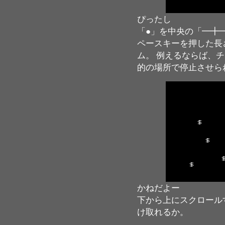
ぴったし
「●」を中央の「━╋
ペースキーを押した長
ム。 例えるならば、
的の場所で停止させら
かねだよー
下から上にスクロール
け取れるか。