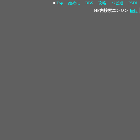
■
Top
始めに
BBS
攻略
パピ通
P6DL
HP内検索エンジン
help