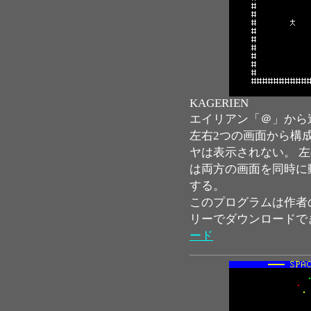
KAGERIEN
エイリアン「＠」から
左右2つの画面から構
ヤは表示されない。 
は両方の画面を同時に
する。
このプログラムは作者
リーでダウンロードで
ード