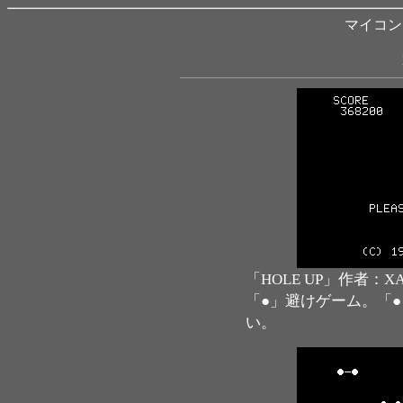
マイコン B
「HOLE UP」作者：X
「●」避けゲーム。「
い。