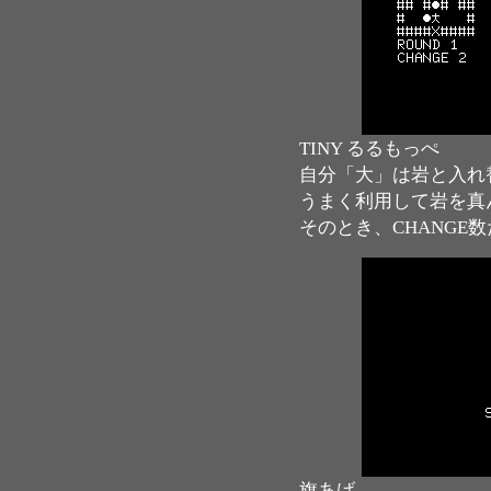
TINY るるもっぺ
自分「大」は岩と入れ
うまく利用して岩を真
そのとき、CHANGE
旗あげ