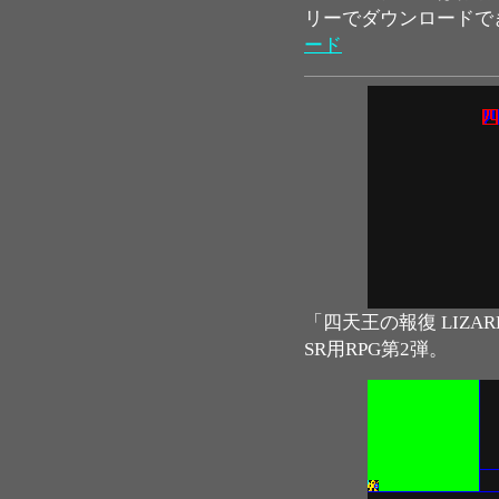
リーでダウンロードで
ード
「四天王の報復 LIZARD
SR用RPG第2弾。