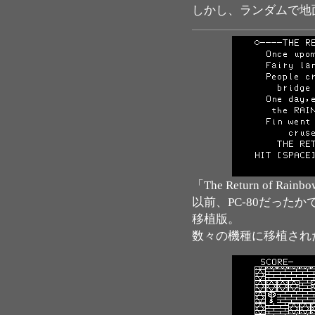
しかし、ランダムで地
「The Return of R
以前、PC-80だった
移植版。
数々の機種に移植され