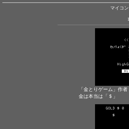
マイコン B
「金とりゲーム」作者
金は本当は「＄」