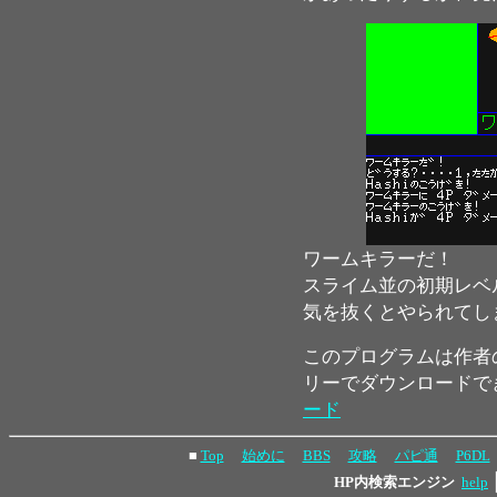
ワームキラーだ！
スライム並の初期レベ
気を抜くとやられてし
このプログラムは作者
リーでダウンロードで
ード
■
Top
始めに
BBS
攻略
パピ通
P6DL
HP内検索エンジン
help