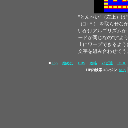
"とんぺい"（左上）は
（□+＊） を取らせ
いかけアルゴリズムが
ードが同じなので"よう
上にワープできるよう
文字を組み合わせてう
■
Top
始めに
BBS
攻略
パピ通
P6DL
HP内検索エンジン
help