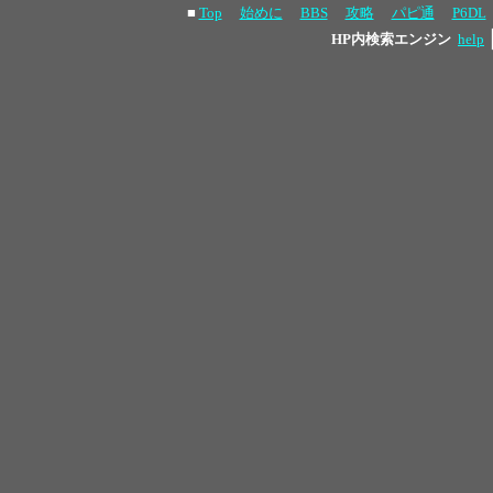
■
Top
始めに
BBS
攻略
パピ通
P6DL
HP内検索エンジン
help