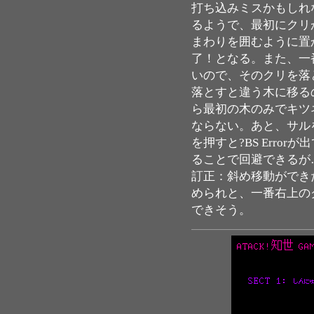
打ち込みミスかもしれ
るようで、最初にクリ
まわりを囲むように置
了！となる。また、一
いので、そのクリを落
落とすと違う木に移る
ら最初の木のみでキツ
ならない。あと、サル
を押すと?BS Erro
ることで回避できるが
訂正：斜め移動ができ
められと、一番右上の
できそう。