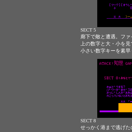
SECT 5
廊下で敵と遭遇。ファ
上の数字と大・小を見
小さい数字キーを素早
SECT 8
せっかく港まで逃げた