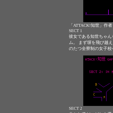
「ATTACK!知世」作
SECT 1
彼女である知世ちゃん
ム。 まず塀を飛び越
のたつ全寮制の女子校
SECT 2