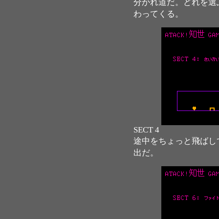
分かれ道だ。どれを選
わってくる。
SECT 4
途中をちょっと飛ばし
出だ。