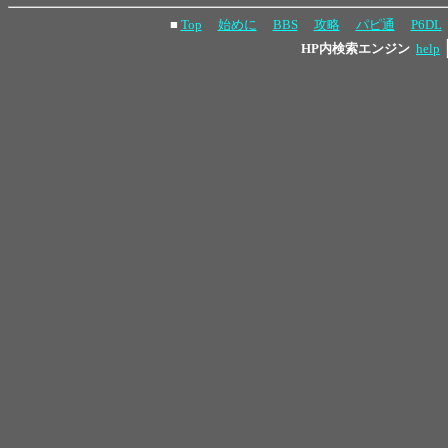
■
Top
始めに
BBS
攻略
パピ通
P6DL
HP内検索エンジン
help