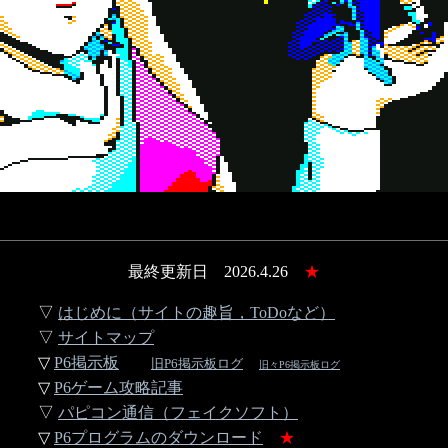
最終更新日 2026.4.26
★
▽
はじめに（サイトの趣旨，ToDoなど）
▽
サイトマップ
▽
P6掲示板
旧P6掲示板ログ
旧々P6掲示板ログ
▽
P6ゲーム攻略記事
▽
パピコン通信（フェイクソフト）
▽
P6プログラムのダウンロード
★