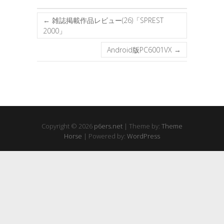
←
雑誌掲載作品レビュー(26)「SPREST
2000」
Android版PC6001VX
→
Copyright © 2026
p6ers.net
| Theme by:
Theme
Horse
| Powered by:
WordPress