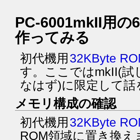
PC-6001mkII用
作ってみる
初代機用
32KByte 
す。ここではmkII(試
なはず)に限定して話
メモリ構成の確認
初代機用
32KByte 
ROM領域に置き換えま