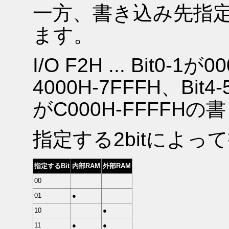
一方、書き込み先指定は
ます。
I/O F2H ... Bit0-1が
4000H-7FFFH、Bit4-
がC000H-FFFF
指定する2bitによ
指定するBit
内部RAM
外部RAM
00
01
●
10
●
11
●
●