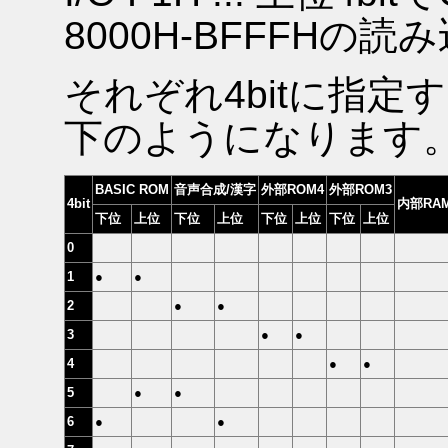
8000H-BFFFHの
それぞれ4bitに指
下のようになります
BASIC ROM
音声合成/漢字
外部ROM4
外部ROM3
4bit
内部RA
下位
上位
下位
上位
下位
上位
下位
上位
0
1
●
●
2
●
●
3
●
●
4
●
●
5
●
●
6
●
●