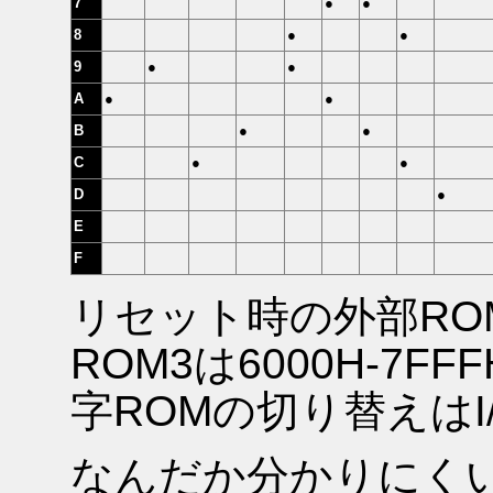
7
●
●
8
●
●
9
●
●
A
●
●
B
●
●
C
●
●
D
●
E
F
リセット時の外部ROM4
ROM3は6000H-7
字ROMの切り替えはI
なんだか分かりにく