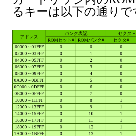
るキーは以下の通りで
バンク表記
セクタ－
アドレス
ROMセット#
ROMバンク#
セクタ#
00000～01FFF
0
0
0
02000～03FFF
0
1
0
04000～05FFF
0
2
0
06000～07FFF
0
3
0
08000～09FFF
0
4
0
0A000～0BFFF
0
5
0
0C000～0DFFF
0
6
0
0E000～0FFFF
0
7
0
10000～11FFF
0
8
1
12000～13FFF
0
9
1
14000～15FFF
0
10
1
16000～17FFF
0
11
1
18000～19FFF
0
12
1
1A000～1BFFF
0
13
1