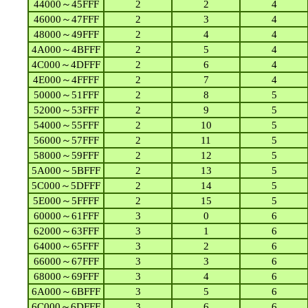
44000～45FFF
2
2
4
46000～47FFF
2
3
4
48000～49FFF
2
4
4
4A000～4BFFF
2
5
4
4C000～4DFFF
2
6
4
4E000～4FFFF
2
7
4
50000～51FFF
2
8
5
52000～53FFF
2
9
5
54000～55FFF
2
10
5
56000～57FFF
2
11
5
58000～59FFF
2
12
5
5A000～5BFFF
2
13
5
5C000～5DFFF
2
14
5
5E000～5FFFF
2
15
5
60000～61FFF
3
0
6
62000～63FFF
3
1
6
64000～65FFF
3
2
6
66000～67FFF
3
3
6
68000～69FFF
3
4
6
6A000～6BFFF
3
5
6
6C000～6DFFF
3
6
6