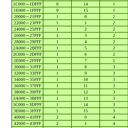
1C000～1DFFF
0
14
1
1E000～1FFFF
0
15
1
20000～21FFF
1
0
2
22000～23FFF
1
1
2
24000～25FFF
1
2
2
26000～27FFF
1
3
2
28000～29FFF
1
4
2
2A000～2BFFF
1
5
2
2C000～2DFFF
1
6
2
2E000～2FFFF
1
7
2
30000～31FFF
1
8
3
32000～33FFF
1
9
3
34000～35FFF
1
10
3
36000～37FFF
1
11
3
38000～39FFF
1
12
3
3A000～3BFFF
1
13
3
3C000～3DFFF
1
14
3
3E000～3FFFF
1
15
3
40000～41FFF
2
0
4
42000～43FFF
2
1
4