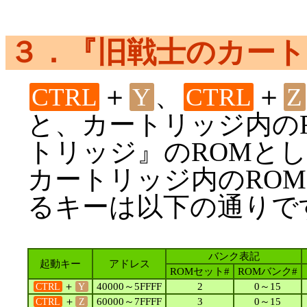
３．『旧戦士のカー
＋
、
＋
CTRL
Y
CTRL
Z
と、カートリッジ内の
トリッジ』のROMと
カートリッジ内のRO
るキーは以下の通りで
バンク表記
起動キー
アドレス
ROMセット#
ROMバンク#
＋
40000～5FFFF
2
0～15
CTRL
Y
＋
60000～7FFFF
3
0～15
CTRL
Z