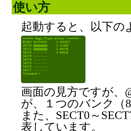
使い方
起動すると、以下の
====== Mega Flash Writer =======

BLOCK 01234567     1.SELECT

SECT0 @@@@@@@@     2.CLOAD

SECT1 @@@@@@@@     3.WRITE

SECT2 --------     4.ERASE

SECT3 --------

SECT4 --------

SECT5 --------

SECT6 --------

SECT7 --------

*Command >

画面の見方ですが、@
が、１つのバンク（
また、SECT0～SEC
表しています。