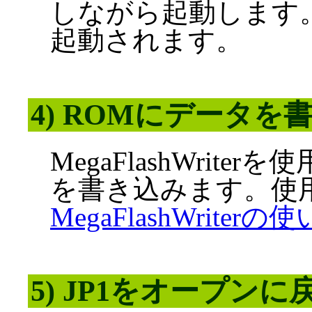
しながら起動します。する
起動されます。
4) ROMにデータを
MegaFlashWrit
を書き込みます。使
MegaFlashWriterの
5) JP1をオープンに