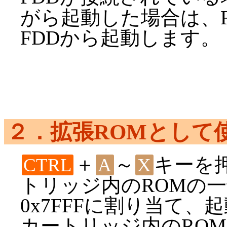
がら起動した場合は、
FDDから起動します。
２．拡張ROMとして
＋
～
キーを
CTRL
A
X
トリッジ内のROMの一部
0x7FFFに割り当て、
カートリッジ内のRO