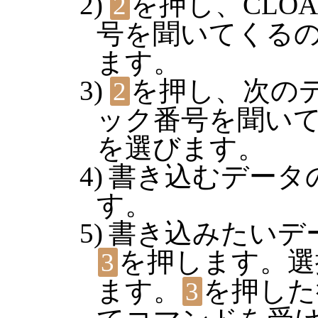
を押し、CLO
2
号を聞いてくる
ます。
を押し、次の
2
ック番号を聞い
を選びます。
書き込むデータ
す。
書き込みたいデ
を押します。選
3
ます。
を押した
3