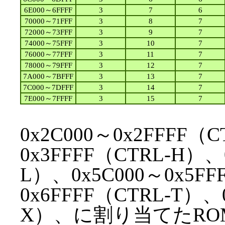
6E000～6FFFF
3
7
6
70000～71FFF
3
8
7
72000～73FFF
3
9
7
74000～75FFF
3
10
7
76000～77FFF
3
11
7
78000～79FFF
3
12
7
7A000～7BFFF
3
13
7
7C000～7DFFF
3
14
7
7E000～7FFFF
3
15
7
0x2C000～0x2FFFF（
0x3FFFF（CTRL-H）、
L）、0x5C000～0x5FF
0x6FFFF（CTRL-T）、0
X）、に割り当てたR